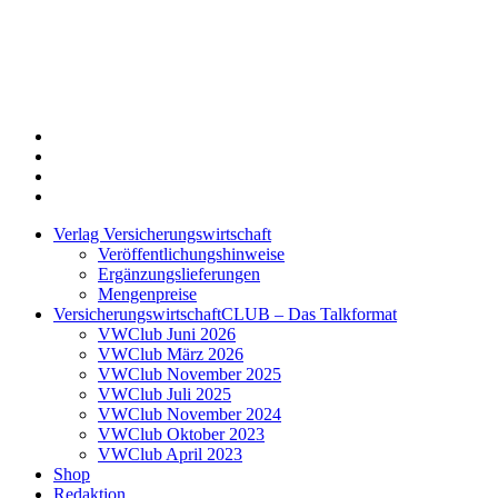
Twitter
Xing
LinkedIn
Login
Verlag Versicherungswirtschaft
Veröffentlichungshinweise
Ergänzungslieferungen
Mengenpreise
VersicherungswirtschaftCLUB – Das Talkformat
VWClub Juni 2026
VWClub März 2026
VWClub November 2025
VWClub Juli 2025
VWClub November 2024
VWClub Oktober 2023
VWClub April 2023
Shop
Redaktion