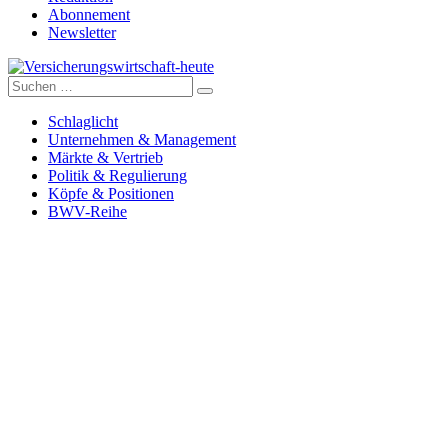
Abonnement
Newsletter
Suche
Versicherungswirtschaft-heute
nach:
Schlaglicht
Unternehmen & Management
Märkte & Vertrieb
Politik & Regulierung
Köpfe & Positionen
BWV-Reihe