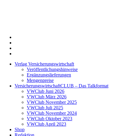
Twitter
Xing
LinkedIn
Login
Verlag Versicherungswirtschaft
Veröffentlichungshinweise
Ergänzungslieferungen
Mengenpreise
VersicherungswirtschaftCLUB – Das Talkformat
VWClub Juni 2026
VWClub März 2026
VWClub November 2025
VWClub Juli 2025
VWClub November 2024
VWClub Oktober 2023
VWClub April 2023
Shop
Redaktion