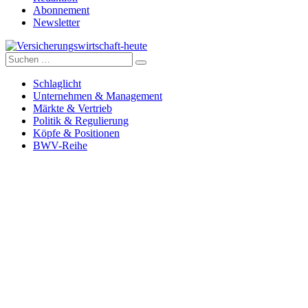
Abonnement
Newsletter
Suche
Versicherungswirtschaft-heute
nach:
Schlaglicht
Unternehmen & Management
Märkte & Vertrieb
Politik & Regulierung
Köpfe & Positionen
BWV-Reihe