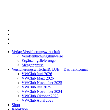
Twitter
Xing
LinkedIn
Login
Verlag Versicherungswirtschaft
Veröffentlichungshinweise
Ergänzungslieferungen
Mengenpreise
VersicherungswirtschaftCLUB – Das Talkformat
VWClub Juni 2026
VWClub März 2026
VWClub November 2025
VWClub Juli 2025
VWClub November 2024
VWClub Oktober 2023
VWClub April 2023
Shop
Redaktion