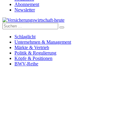
Abonnement
Newsletter
Suche
Versicherungswirtschaft-heute
nach:
Schlaglicht
Unternehmen & Management
Märkte & Vertrieb
Politik & Regulierung
Köpfe & Positionen
BWV-Reihe