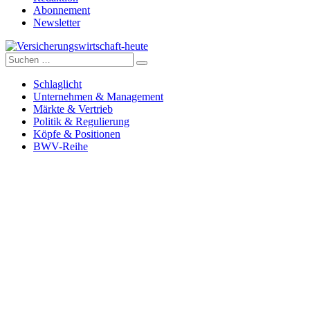
Abonnement
Newsletter
Suche
Versicherungswirtschaft-heute
nach:
Schlaglicht
Unternehmen & Management
Märkte & Vertrieb
Politik & Regulierung
Köpfe & Positionen
BWV-Reihe