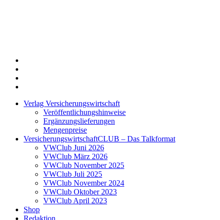
Twitter
Xing
LinkedIn
Login
Verlag Versicherungswirtschaft
Veröffentlichungshinweise
Ergänzungslieferungen
Mengenpreise
VersicherungswirtschaftCLUB – Das Talkformat
VWClub Juni 2026
VWClub März 2026
VWClub November 2025
VWClub Juli 2025
VWClub November 2024
VWClub Oktober 2023
VWClub April 2023
Shop
Redaktion