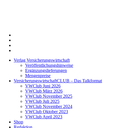
Twitter
Xing
LinkedIn
Login
Verlag Versicherungswirtschaft
Veröffentlichungshinweise
Ergänzungslieferungen
Mengenpreise
VersicherungswirtschaftCLUB – Das Talkformat
VWClub Juni 2026
VWClub März 2026
VWClub November 2025
VWClub Juli 2025
VWClub November 2024
VWClub Oktober 2023
VWClub April 2023
Shop
Redaktion