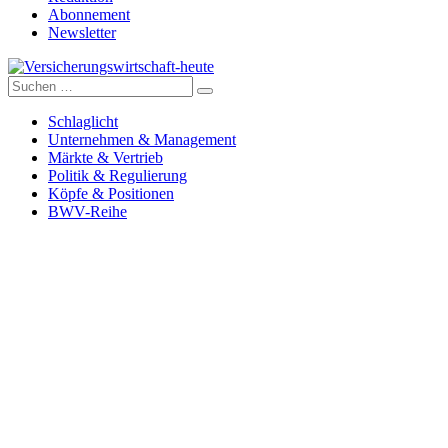
Abonnement
Newsletter
Suche
Versicherungswirtschaft-heute
nach:
Schlaglicht
Unternehmen & Management
Märkte & Vertrieb
Politik & Regulierung
Köpfe & Positionen
BWV-Reihe