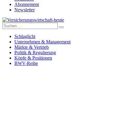
Abonnement
Newsletter
Suche
Versicherungswirtschaft-heute
nach:
Schlaglicht
Unternehmen & Management
Märkte & Vertrieb
Politik & Regulierung
Köpfe & Positionen
BWV-Reihe