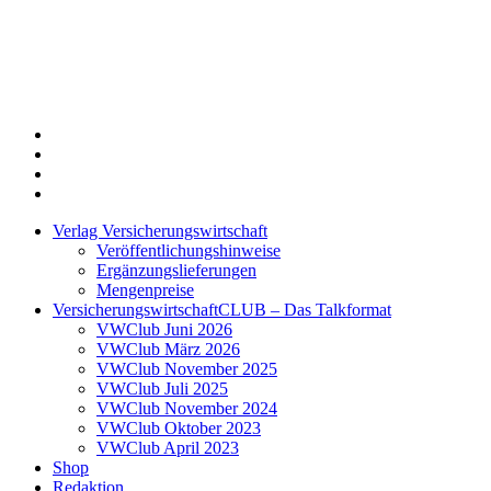
Twitter
Xing
LinkedIn
Login
Verlag Versicherungswirtschaft
Veröffentlichungshinweise
Ergänzungslieferungen
Mengenpreise
VersicherungswirtschaftCLUB – Das Talkformat
VWClub Juni 2026
VWClub März 2026
VWClub November 2025
VWClub Juli 2025
VWClub November 2024
VWClub Oktober 2023
VWClub April 2023
Shop
Redaktion