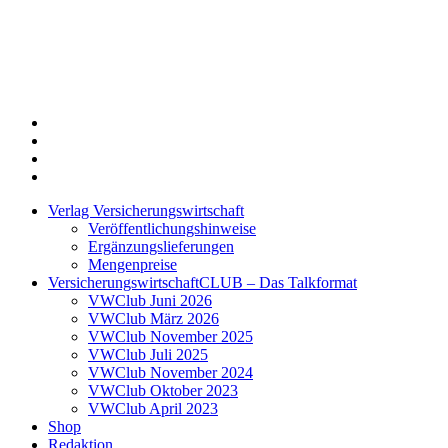
Twitter
Xing
LinkedIn
Login
Verlag Versicherungswirtschaft
Veröffentlichungshinweise
Ergänzungslieferungen
Mengenpreise
VersicherungswirtschaftCLUB – Das Talkformat
VWClub Juni 2026
VWClub März 2026
VWClub November 2025
VWClub Juli 2025
VWClub November 2024
VWClub Oktober 2023
VWClub April 2023
Shop
Redaktion