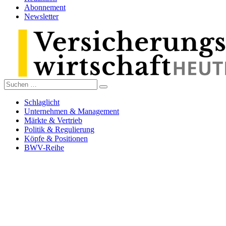
Abonnement
Newsletter
Suche
Versicherungswirtschaft-heute
nach:
Schlaglicht
Unternehmen & Management
Märkte & Vertrieb
Politik & Regulierung
Köpfe & Positionen
BWV-Reihe