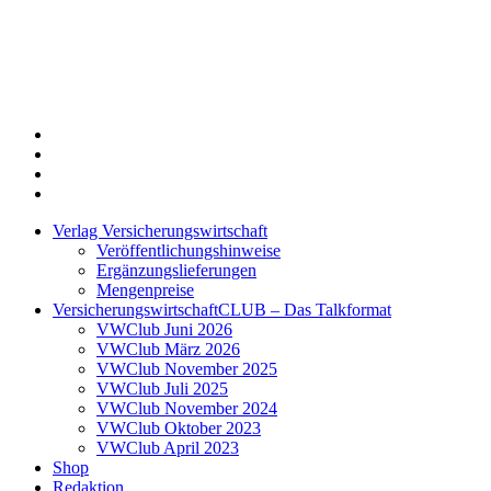
Twitter
Xing
LinkedIn
Login
Verlag Versicherungswirtschaft
Veröffentlichungshinweise
Ergänzungslieferungen
Mengenpreise
VersicherungswirtschaftCLUB – Das Talkformat
VWClub Juni 2026
VWClub März 2026
VWClub November 2025
VWClub Juli 2025
VWClub November 2024
VWClub Oktober 2023
VWClub April 2023
Shop
Redaktion