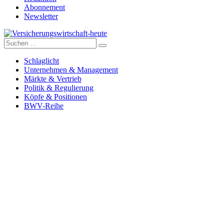
Abonnement
Newsletter
Suche
Versicherungswirtschaft-heute
nach:
Schlaglicht
Unternehmen & Management
Märkte & Vertrieb
Politik & Regulierung
Köpfe & Positionen
BWV-Reihe