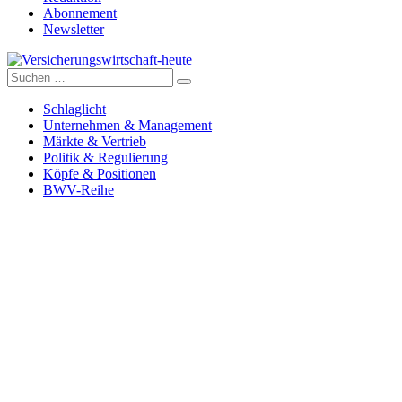
Abonnement
Newsletter
Suche
Versicherungswirtschaft-heute
nach:
Schlaglicht
Unternehmen & Management
Märkte & Vertrieb
Politik & Regulierung
Köpfe & Positionen
BWV-Reihe