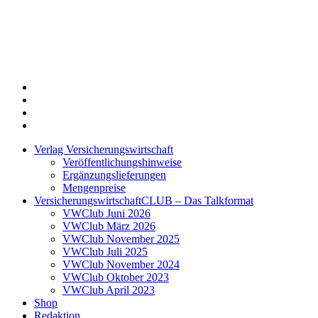
Twitter
Xing
LinkedIn
Login
Verlag Versicherungswirtschaft
Veröffentlichungshinweise
Ergänzungslieferungen
Mengenpreise
VersicherungswirtschaftCLUB – Das Talkformat
VWClub Juni 2026
VWClub März 2026
VWClub November 2025
VWClub Juli 2025
VWClub November 2024
VWClub Oktober 2023
VWClub April 2023
Shop
Redaktion