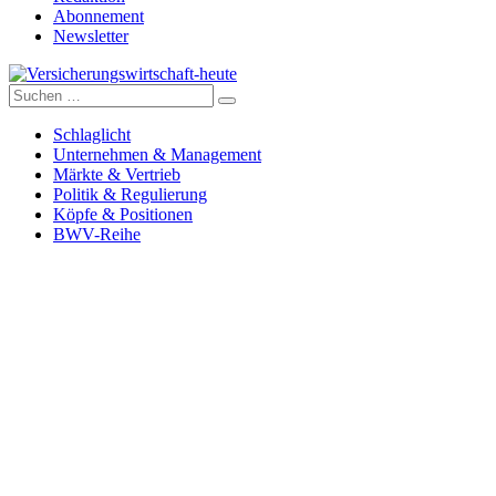
Abonnement
Newsletter
Suche
Versicherungswirtschaft-heute
nach:
Schlaglicht
Unternehmen & Management
Märkte & Vertrieb
Politik & Regulierung
Köpfe & Positionen
BWV-Reihe