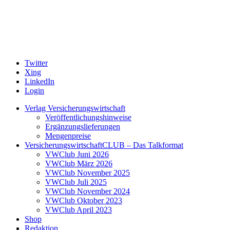
Twitter
Xing
LinkedIn
Login
Verlag Versicherungswirtschaft
Veröffentlichungshinweise
Ergänzungslieferungen
Mengenpreise
VersicherungswirtschaftCLUB – Das Talkformat
VWClub Juni 2026
VWClub März 2026
VWClub November 2025
VWClub Juli 2025
VWClub November 2024
VWClub Oktober 2023
VWClub April 2023
Shop
Redaktion