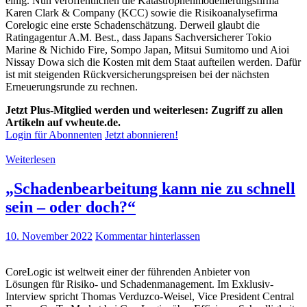
einig. Nun veröffentlichen die Katastrophenmodellierungsfirma
Karen Clark & Company (KCC) sowie die Risikoanalysefirma
Corelogic eine erste Schadenschätzung. Derweil glaubt die
Ratingagentur A.M. Best., dass Japans Sachversicherer Tokio
Marine & Nichido Fire, Sompo Japan, Mitsui Sumitomo und Aioi
Nissay Dowa sich die Kosten mit dem Staat aufteilen werden. Dafür
ist mit steigenden Rückversicherungspreisen bei der nächsten
Erneuerungsrunde zu rechnen.
Jetzt Plus-Mitglied werden und weiterlesen: Zugriff zu allen
Artikeln auf vwheute.de.
Login für Abonnenten
Jetzt abonnieren!
Weiterlesen
„Schadenbearbeitung kann nie zu schnell
sein – oder doch?“
10. November 2022
Kommentar hinterlassen
CoreLogic ist weltweit einer der führenden Anbieter von
Lösungen für Risiko- und Schadenmanagement. Im Exklusiv-
Interview spricht Thomas Verduzco-Weisel, Vice President Central