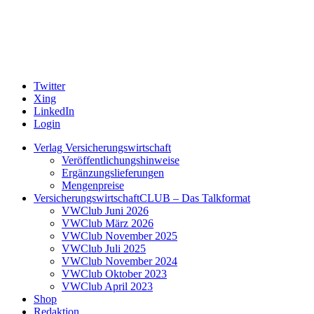
Twitter
Xing
LinkedIn
Login
Verlag Versicherungswirtschaft
Veröffentlichungshinweise
Ergänzungslieferungen
Mengenpreise
VersicherungswirtschaftCLUB – Das Talkformat
VWClub Juni 2026
VWClub März 2026
VWClub November 2025
VWClub Juli 2025
VWClub November 2024
VWClub Oktober 2023
VWClub April 2023
Shop
Redaktion