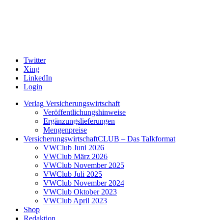
Twitter
Xing
LinkedIn
Login
Verlag Versicherungswirtschaft
Veröffentlichungshinweise
Ergänzungslieferungen
Mengenpreise
VersicherungswirtschaftCLUB – Das Talkformat
VWClub Juni 2026
VWClub März 2026
VWClub November 2025
VWClub Juli 2025
VWClub November 2024
VWClub Oktober 2023
VWClub April 2023
Shop
Redaktion