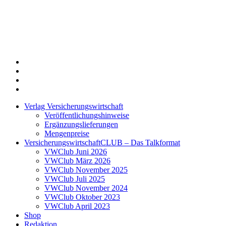
Twitter
Xing
LinkedIn
Login
Verlag Versicherungswirtschaft
Veröffentlichungshinweise
Ergänzungslieferungen
Mengenpreise
VersicherungswirtschaftCLUB – Das Talkformat
VWClub Juni 2026
VWClub März 2026
VWClub November 2025
VWClub Juli 2025
VWClub November 2024
VWClub Oktober 2023
VWClub April 2023
Shop
Redaktion