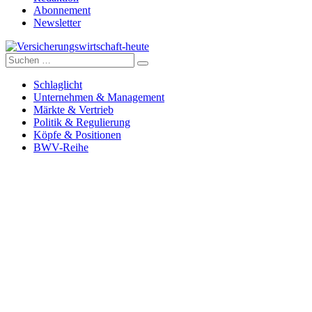
Abonnement
Newsletter
Suche
Versicherungswirtschaft-heute
nach:
Schlaglicht
Unternehmen & Management
Märkte & Vertrieb
Politik & Regulierung
Köpfe & Positionen
BWV-Reihe