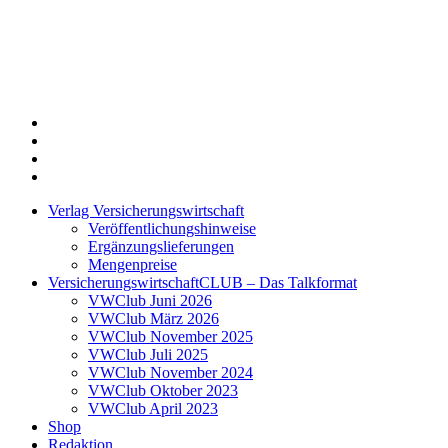
Twitter
Xing
LinkedIn
Login
Verlag Versicherungswirtschaft
Veröffentlichungshinweise
Ergänzungslieferungen
Mengenpreise
VersicherungswirtschaftCLUB – Das Talkformat
VWClub Juni 2026
VWClub März 2026
VWClub November 2025
VWClub Juli 2025
VWClub November 2024
VWClub Oktober 2023
VWClub April 2023
Shop
Redaktion