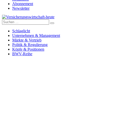
Abonnement
Newsletter
Suche
Versicherungswirtschaft-heute
nach:
Schlaglicht
Unternehmen & Management
Märkte & Vertrieb
Politik & Regulierung
Köpfe & Positionen
BWV-Reihe