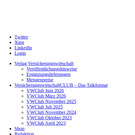
Twitter
Xing
LinkedIn
Login
Verlag Versicherungswirtschaft
Veröffentlichungshinweise
Ergänzungslieferungen
Mengenpreise
VersicherungswirtschaftCLUB – Das Talkformat
VWClub Juni 2026
VWClub März 2026
VWClub November 2025
VWClub Juli 2025
VWClub November 2024
VWClub Oktober 2023
VWClub April 2023
Shop
Redaktion