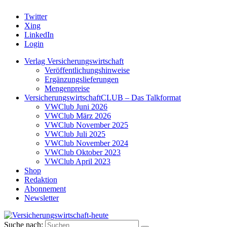
Twitter
Xing
LinkedIn
Login
Verlag Versicherungswirtschaft
Veröffentlichungshinweise
Ergänzungslieferungen
Mengenpreise
VersicherungswirtschaftCLUB – Das Talkformat
VWClub Juni 2026
VWClub März 2026
VWClub November 2025
VWClub Juli 2025
VWClub November 2024
VWClub Oktober 2023
VWClub April 2023
Shop
Redaktion
Abonnement
Newsletter
Suche nach: