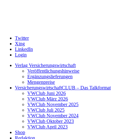
Twitter
Xing
LinkedIn
Login
Verlag Versicherungswirtschaft
Veröffentlichungshinweise
Ergänzungslieferungen
Mengenpreise
VersicherungswirtschaftCLUB – Das Talkformat
VWClub Juni 2026
VWClub März 2026
VWClub November 2025
VWClub Juli 2025
VWClub November 2024
VWClub Oktober 2023
VWClub April 2023
Shop
Redaktion