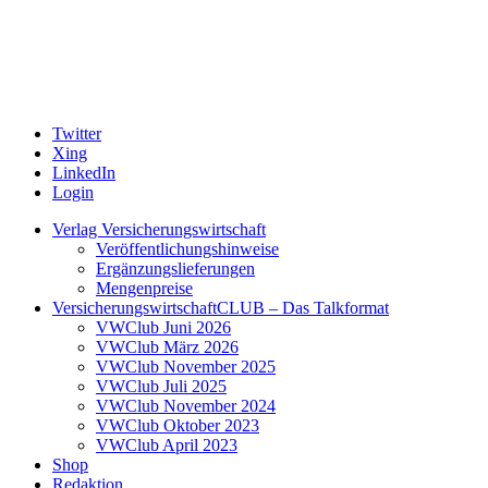
Twitter
Xing
LinkedIn
Login
Verlag Versicherungswirtschaft
Veröffentlichungshinweise
Ergänzungslieferungen
Mengenpreise
VersicherungswirtschaftCLUB – Das Talkformat
VWClub Juni 2026
VWClub März 2026
VWClub November 2025
VWClub Juli 2025
VWClub November 2024
VWClub Oktober 2023
VWClub April 2023
Shop
Redaktion