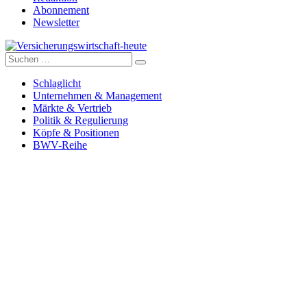
Abonnement
Newsletter
Suche
Versicherungswirtschaft-heute
nach:
Schlaglicht
Unternehmen & Management
Märkte & Vertrieb
Politik & Regulierung
Köpfe & Positionen
BWV-Reihe