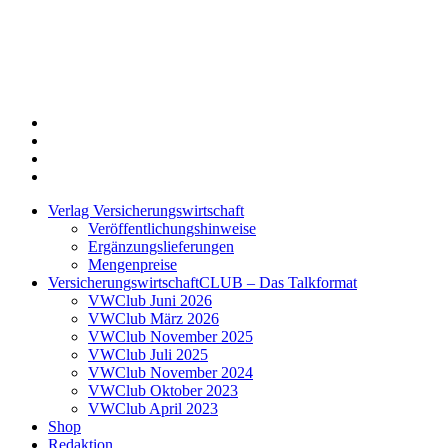
Twitter
Xing
LinkedIn
Login
Verlag Versicherungswirtschaft
Veröffentlichungshinweise
Ergänzungslieferungen
Mengenpreise
VersicherungswirtschaftCLUB – Das Talkformat
VWClub Juni 2026
VWClub März 2026
VWClub November 2025
VWClub Juli 2025
VWClub November 2024
VWClub Oktober 2023
VWClub April 2023
Shop
Redaktion