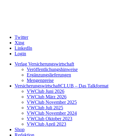
Twitter
Xing
LinkedIn
Login
Verlag Versicherungswirtschaft
Veröffentlichungshinweise
Ergänzungslieferungen
Mengenpreise
VersicherungswirtschaftCLUB – Das Talkformat
VWClub Juni 2026
VWClub März 2026
VWClub November 2025
VWClub Juli 2025
VWClub November 2024
VWClub Oktober 2023
VWClub April 2023
Shop
Redaktion