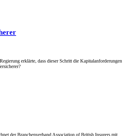
cherer
Regierung erklärte, dass dieser Schritt die Kapitalanforderungen
ersicherer?
net der Branchenverband Association of British Insurers mit