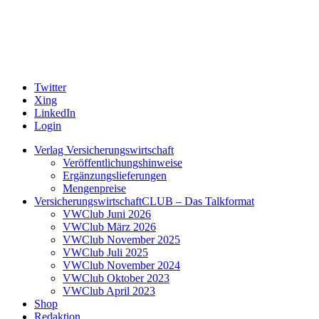
Twitter
Xing
LinkedIn
Login
Verlag Versicherungswirtschaft
Veröffentlichungshinweise
Ergänzungslieferungen
Mengenpreise
VersicherungswirtschaftCLUB – Das Talkformat
VWClub Juni 2026
VWClub März 2026
VWClub November 2025
VWClub Juli 2025
VWClub November 2024
VWClub Oktober 2023
VWClub April 2023
Shop
Redaktion