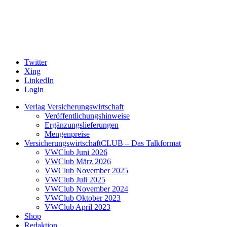
Twitter
Xing
LinkedIn
Login
Verlag Versicherungswirtschaft
Veröffentlichungshinweise
Ergänzungslieferungen
Mengenpreise
VersicherungswirtschaftCLUB – Das Talkformat
VWClub Juni 2026
VWClub März 2026
VWClub November 2025
VWClub Juli 2025
VWClub November 2024
VWClub Oktober 2023
VWClub April 2023
Shop
Redaktion