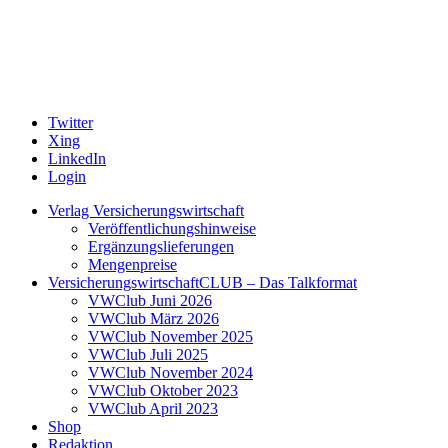
Twitter
Xing
LinkedIn
Login
Verlag Versicherungswirtschaft
Veröffentlichungshinweise
Ergänzungslieferungen
Mengenpreise
VersicherungswirtschaftCLUB – Das Talkformat
VWClub Juni 2026
VWClub März 2026
VWClub November 2025
VWClub Juli 2025
VWClub November 2024
VWClub Oktober 2023
VWClub April 2023
Shop
Redaktion