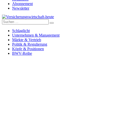
Abonnement
Newsletter
Suche
Versicherungswirtschaft-heute
nach:
Schlaglicht
Unternehmen & Management
Märkte & Vertrieb
Politik & Regulierung
Köpfe & Positionen
BWV-Reihe