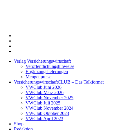
Twitter
Xing
LinkedIn
Login
Verlag Versicherungswirtschaft
Veröffentlichungshinweise
Ergänzungslieferungen
Mengenpreise
VersicherungswirtschaftCLUB – Das Talkformat
VWClub Juni 2026
VWClub März 2026
VWClub November 2025
VWClub Juli 2025
VWClub November 2024
VWClub Oktober 2023
VWClub April 2023
Shop
Redaktion