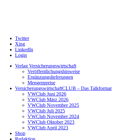
Twitter
Xing
LinkedIn
Login
Verlag Versicherungswirtschaft
Veröffentlichungshinweise
Ergänzungslieferungen
Mengenpreise
VersicherungswirtschaftCLUB – Das Talkformat
VWClub Juni 2026
VWClub März 2026
VWClub November 2025
VWClub Juli 2025
VWClub November 2024
VWClub Oktober 2023
VWClub April 2023
Shop
Redaktion