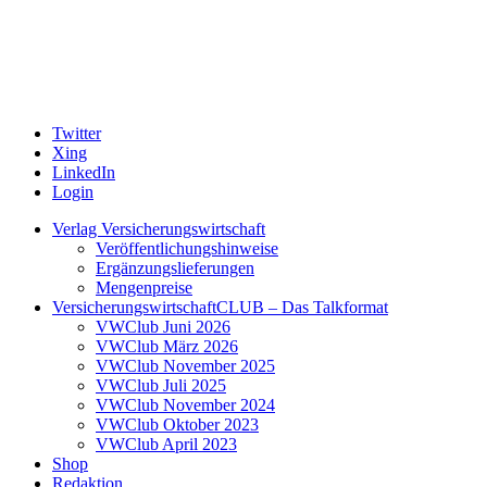
Twitter
Xing
LinkedIn
Login
Verlag Versicherungswirtschaft
Veröffentlichungshinweise
Ergänzungslieferungen
Mengenpreise
VersicherungswirtschaftCLUB – Das Talkformat
VWClub Juni 2026
VWClub März 2026
VWClub November 2025
VWClub Juli 2025
VWClub November 2024
VWClub Oktober 2023
VWClub April 2023
Shop
Redaktion