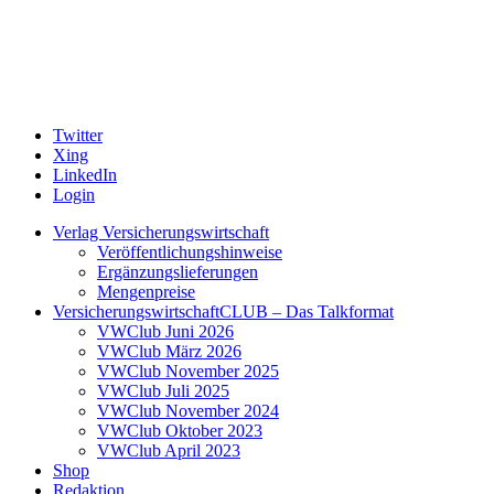
Twitter
Xing
LinkedIn
Login
Verlag Versicherungswirtschaft
Veröffentlichungshinweise
Ergänzungslieferungen
Mengenpreise
VersicherungswirtschaftCLUB – Das Talkformat
VWClub Juni 2026
VWClub März 2026
VWClub November 2025
VWClub Juli 2025
VWClub November 2024
VWClub Oktober 2023
VWClub April 2023
Shop
Redaktion