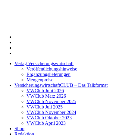
Twitter
Xing
LinkedIn
Login
Verlag Versicherungswirtschaft
Veröffentlichungshinweise
Ergänzungslieferungen
Mengenpreise
VersicherungswirtschaftCLUB – Das Talkformat
VWClub Juni 2026
VWClub März 2026
VWClub November 2025
VWClub Juli 2025
VWClub November 2024
VWClub Oktober 2023
VWClub April 2023
Shop
Redaktion