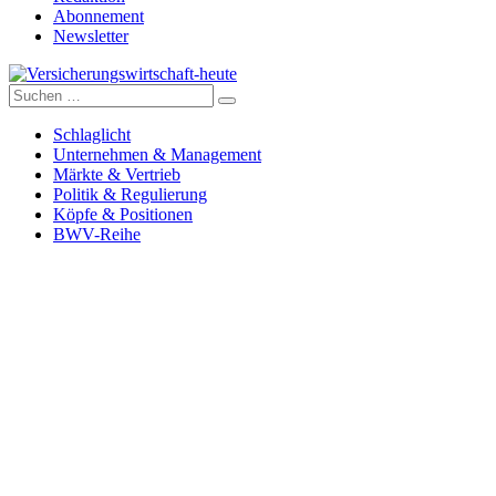
Abonnement
Newsletter
Suche
Versicherungswirtschaft-heute
nach:
Schlaglicht
Unternehmen & Management
Märkte & Vertrieb
Politik & Regulierung
Köpfe & Positionen
BWV-Reihe