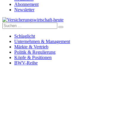
Abonnement
Newsletter
Suche
Versicherungswirtschaft-heute
nach:
Schlaglicht
Unternehmen & Management
Märkte & Vertrieb
Politik & Regulierung
Köpfe & Positionen
BWV-Reihe