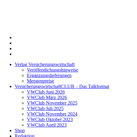
Twitter
Xing
LinkedIn
Login
Verlag Versicherungswirtschaft
Veröffentlichungshinweise
Ergänzungslieferungen
Mengenpreise
VersicherungswirtschaftCLUB – Das Talkformat
VWClub Juni 2026
VWClub März 2026
VWClub November 2025
VWClub Juli 2025
VWClub November 2024
VWClub Oktober 2023
VWClub April 2023
Shop
Redaktion