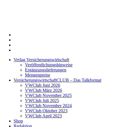
Twitter
Xing
LinkedIn
Login
Verlag Versicherungswirtschaft
Veröffentlichungshinweise
Ergänzungslieferungen
Mengenpreise
VersicherungswirtschaftCLUB – Das Talkformat
VWClub Juni 2026
VWClub März 2026
VWClub November 2025
VWClub Juli 2025
VWClub November 2024
VWClub Oktober 2023
VWClub April 2023
Shop
Redaktion