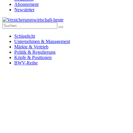
Abonnement
Newsletter
Suche
Versicherungswirtschaft-heute
nach:
Schlaglicht
Unternehmen & Management
Märkte & Vertrieb
Politik & Regulierung
Köpfe & Positionen
BWV-Reihe