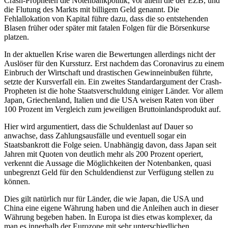
Crash-Propheten die Notenbankpolitik, vor allem die der EZB, und
die Flutung des Markts mit billigem Geld genannt. Die
Fehlallokation von Kapital führe dazu, dass die so entstehenden
Blasen früher oder später mit fatalen Folgen für die Börsenkurse
platzen.
In der aktuellen Krise waren die Bewertungen allerdings nicht der
Auslöser für den Kurssturz. Erst nachdem das Coronavirus zu einem
Einbruch der Wirtschaft und drastischen Gewinneinbußen führte,
setzte der Kursverfall ein. Ein zweites Standardargument der Crash-
Propheten ist die hohe Staatsverschuldung einiger Länder. Vor allem
Japan, Griechenland, Italien und die USA weisen Raten von über
100 Prozent im Vergleich zum jeweiligen Bruttoinlandsprodukt auf.
Hier wird argumentiert, dass die Schuldenlast auf Dauer so
anwachse, dass Zahlungsausfälle und eventuell sogar ein
Staatsbankrott die Folge seien. Unabhängig davon, dass Japan seit
Jahren mit Quoten von deutlich mehr als 200 Prozent operiert,
verkennt die Aussage die Möglichkeiten der Notenbanken, quasi
unbegrenzt Geld für den Schuldendienst zur Verfügung stellen zu
können.
Dies gilt natürlich nur für Länder, die wie Japan, die USA und
China eine eigene Währung haben und die Anleihen auch in dieser
Währung begeben haben. In Europa ist dies etwas komplexer, da
man es innerhalb der Eurozone mit sehr unterschiedlichen