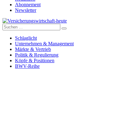
Abonnement
Newsletter
Suche
Versicherungswirtschaft-heute
nach:
Schlaglicht
Unternehmen & Management
Märkte & Vertrieb
Politik & Regulierung
Köpfe & Positionen
BWV-Reihe