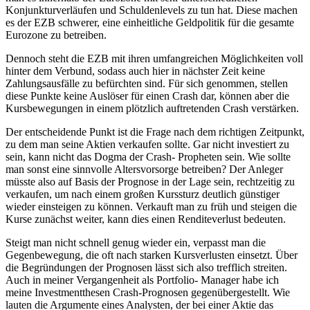
Konjunkturverläufen und Schuldenlevels zu tun hat. Diese machen
es der EZB schwerer, eine einheitliche Geldpolitik für die gesamte
Eurozone zu betreiben.
Dennoch steht die EZB mit ihren umfangreichen Möglichkeiten voll
hinter dem Verbund, sodass auch hier in nächster Zeit keine
Zahlungsausfälle zu befürchten sind. Für sich genommen, stellen
diese Punkte keine Auslöser für einen Crash dar, können aber die
Kursbewegungen in einem plötzlich auftretenden Crash verstärken.
Der entscheidende Punkt ist die Frage nach dem richtigen Zeitpunkt,
zu dem man seine Aktien verkaufen sollte. Gar nicht investiert zu
sein, kann nicht das Dogma der Crash- Propheten sein. Wie sollte
man sonst eine sinnvolle Altersvorsorge betreiben? Der Anleger
müsste also auf Basis der Prognose in der Lage sein, rechtzeitig zu
verkaufen, um nach einem großen Kurssturz deutlich günstiger
wieder einsteigen zu können. Verkauft man zu früh und steigen die
Kurse zunächst weiter, kann dies einen Renditeverlust bedeuten.
Steigt man nicht schnell genug wieder ein, verpasst man die
Gegenbewegung, die oft nach starken Kursverlusten einsetzt. Über
die Begründungen der Prognosen lässt sich also trefflich streiten.
Auch in meiner Vergangenheit als Portfolio- Manager habe ich
meine Investmentthesen Crash-Prognosen gegenübergestellt. Wie
lauten die Argumente eines Analysten, der bei einer Aktie das