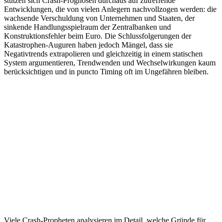
stützen sich Crash-Prognosen durchaus auf zutreffende
Entwicklungen, die von vielen Anlegern nachvollzogen werden: die
wachsende Verschuldung von Unternehmen und Staaten, der
sinkende Handlungsspielraum der Zentralbanken und
Konstruktionsfehler beim Euro. Die Schlussfolgerungen der
Katastrophen-Auguren haben jedoch Mängel, dass sie
Negativtrends extrapolieren und gleichzeitig in einem statischen
System argumentieren, Trendwenden und Wechselwirkungen kaum
berücksichtigen und in puncto Timing oft im Ungefähren bleiben.
Viele Crash-Propheten analysieren im Detail, welche Gründe für