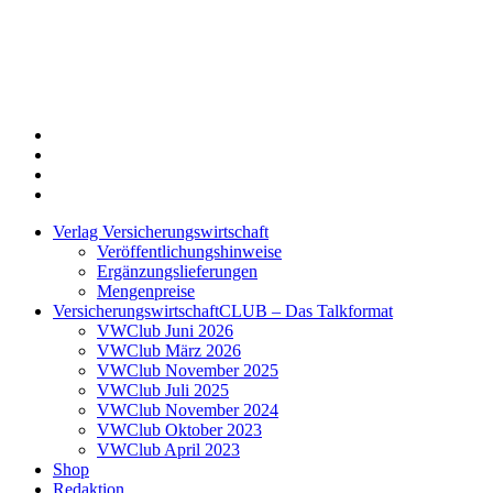
Twitter
Xing
LinkedIn
Login
Verlag Versicherungswirtschaft
Veröffentlichungshinweise
Ergänzungslieferungen
Mengenpreise
VersicherungswirtschaftCLUB – Das Talkformat
VWClub Juni 2026
VWClub März 2026
VWClub November 2025
VWClub Juli 2025
VWClub November 2024
VWClub Oktober 2023
VWClub April 2023
Shop
Redaktion