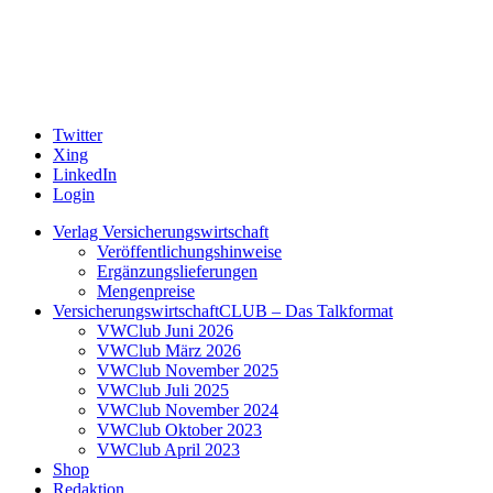
Twitter
Xing
LinkedIn
Login
Verlag Versicherungswirtschaft
Veröffentlichungshinweise
Ergänzungslieferungen
Mengenpreise
VersicherungswirtschaftCLUB – Das Talkformat
VWClub Juni 2026
VWClub März 2026
VWClub November 2025
VWClub Juli 2025
VWClub November 2024
VWClub Oktober 2023
VWClub April 2023
Shop
Redaktion