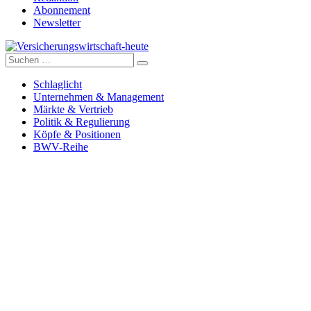
Abonnement
Newsletter
Suche
Versicherungswirtschaft-heute
nach:
Schlaglicht
Unternehmen & Management
Märkte & Vertrieb
Politik & Regulierung
Köpfe & Positionen
BWV-Reihe