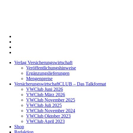
Twitter
Xing
LinkedIn
Login
Verlag Versicherungswirtschaft
Veröffentlichungshinweise
Ergänzungslieferungen
Mengenpreise
VersicherungswirtschaftCLUB – Das Talkformat
VWClub Juni 2026
VWClub März 2026
VWClub November 2025
VWClub Juli 2025
VWClub November 2024
VWClub Oktober 2023
VWClub April 2023
Shop
Redaktion