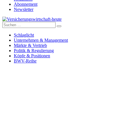
Abonnement
Newsletter
Suche
Versicherungswirtschaft-heute
nach:
Schlaglicht
Unternehmen & Management
Märkte & Vertrieb
Politik & Regulierung
Köpfe & Positionen
BWV-Reihe