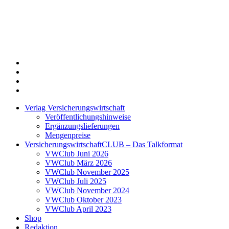
Twitter
Xing
LinkedIn
Login
Verlag Versicherungswirtschaft
Veröffentlichungshinweise
Ergänzungslieferungen
Mengenpreise
VersicherungswirtschaftCLUB – Das Talkformat
VWClub Juni 2026
VWClub März 2026
VWClub November 2025
VWClub Juli 2025
VWClub November 2024
VWClub Oktober 2023
VWClub April 2023
Shop
Redaktion