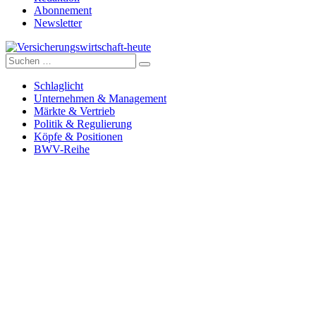
Abonnement
Newsletter
Suche
Versicherungswirtschaft-heute
nach:
Schlaglicht
Unternehmen & Management
Märkte & Vertrieb
Politik & Regulierung
Köpfe & Positionen
BWV-Reihe