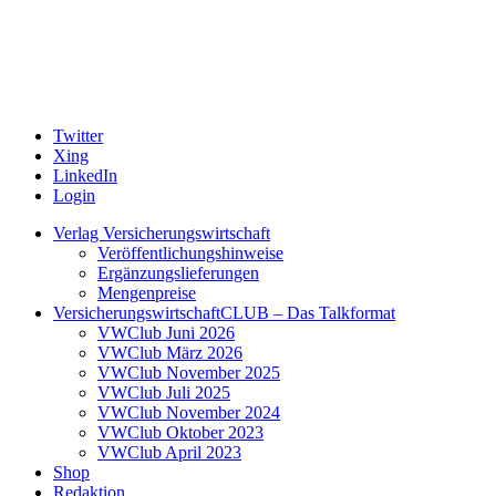
Twitter
Xing
LinkedIn
Login
Verlag Versicherungswirtschaft
Veröffentlichungshinweise
Ergänzungslieferungen
Mengenpreise
VersicherungswirtschaftCLUB – Das Talkformat
VWClub Juni 2026
VWClub März 2026
VWClub November 2025
VWClub Juli 2025
VWClub November 2024
VWClub Oktober 2023
VWClub April 2023
Shop
Redaktion