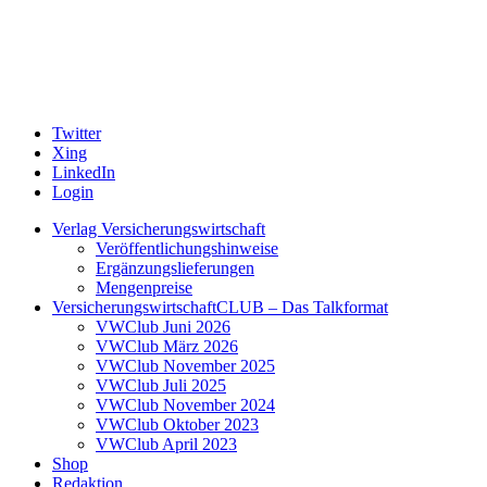
Twitter
Xing
LinkedIn
Login
Verlag Versicherungswirtschaft
Veröffentlichungshinweise
Ergänzungslieferungen
Mengenpreise
VersicherungswirtschaftCLUB – Das Talkformat
VWClub Juni 2026
VWClub März 2026
VWClub November 2025
VWClub Juli 2025
VWClub November 2024
VWClub Oktober 2023
VWClub April 2023
Shop
Redaktion