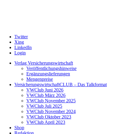
Twitter
Xing
LinkedIn
Login
Verlag Versicherungswirtschaft
Veröffentlichungshinweise
Ergänzungslieferungen
Mengenpreise
VersicherungswirtschaftCLUB – Das Talkformat
VWClub Juni 2026
VWClub März 2026
VWClub November 2025
VWClub Juli 2025
VWClub November 2024
VWClub Oktober 2023
VWClub April 2023
Shop
Redaktion