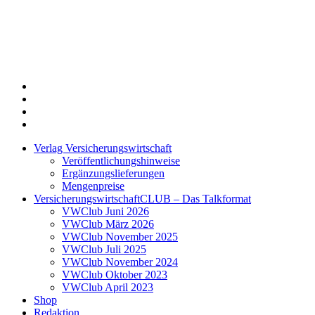
Twitter
Xing
LinkedIn
Login
Verlag Versicherungswirtschaft
Veröffentlichungshinweise
Ergänzungslieferungen
Mengenpreise
VersicherungswirtschaftCLUB – Das Talkformat
VWClub Juni 2026
VWClub März 2026
VWClub November 2025
VWClub Juli 2025
VWClub November 2024
VWClub Oktober 2023
VWClub April 2023
Shop
Redaktion