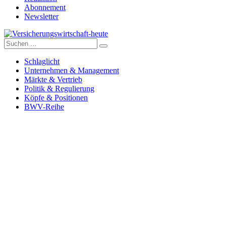
Abonnement
Newsletter
Suche
Versicherungswirtschaft-heute
nach:
Schlaglicht
Unternehmen & Management
Märkte & Vertrieb
Politik & Regulierung
Köpfe & Positionen
BWV-Reihe