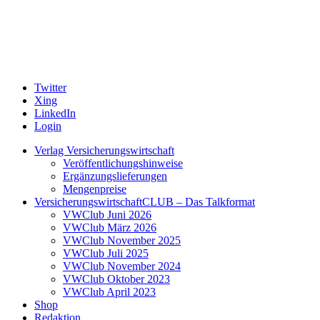
Twitter
Xing
LinkedIn
Login
Verlag Versicherungswirtschaft
Veröffentlichungshinweise
Ergänzungslieferungen
Mengenpreise
VersicherungswirtschaftCLUB – Das Talkformat
VWClub Juni 2026
VWClub März 2026
VWClub November 2025
VWClub Juli 2025
VWClub November 2024
VWClub Oktober 2023
VWClub April 2023
Shop
Redaktion