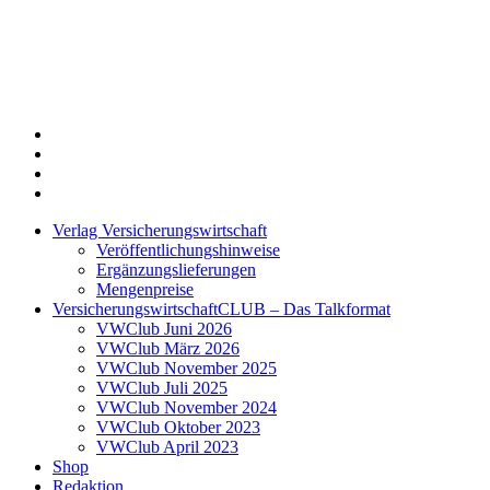
Twitter
Xing
LinkedIn
Login
Verlag Versicherungswirtschaft
Veröffentlichungshinweise
Ergänzungslieferungen
Mengenpreise
VersicherungswirtschaftCLUB – Das Talkformat
VWClub Juni 2026
VWClub März 2026
VWClub November 2025
VWClub Juli 2025
VWClub November 2024
VWClub Oktober 2023
VWClub April 2023
Shop
Redaktion