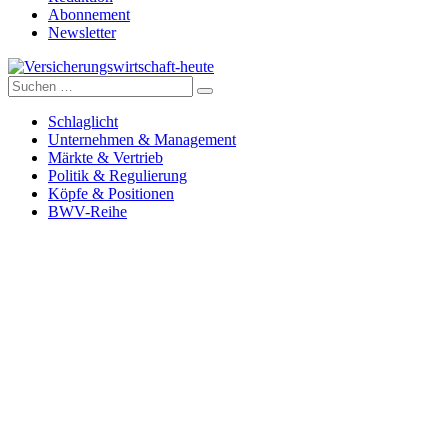
Abonnement
Newsletter
Suche
Versicherungswirtschaft-heute
nach:
Schlaglicht
Unternehmen & Management
Märkte & Vertrieb
Politik & Regulierung
Köpfe & Positionen
BWV-Reihe