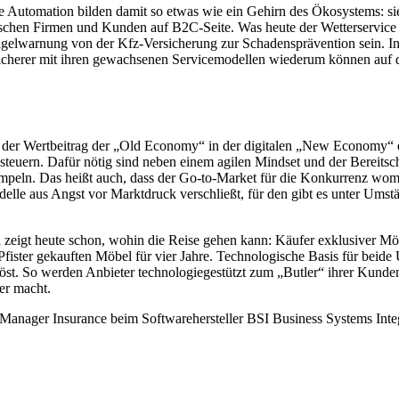
e Automation bilden damit so etwas wie ein Gehirn des Ökosystems: si
schen Firmen und Kunden auf B2C-Seite. Was heute der Wetterservice
agelwarnung von der Kfz-Versicherung zur Schadensprävention sein. Inn
icherer mit ihren gewachsenen Servicemodellen wiederum können auf d
er Wertbeitrag der „Old Economy“ in der digitalen „New Economy“ ein
steuern. Dafür nötig sind neben einem agilen Mindset und der Bereitsc
empeln. Das heißt auch, dass der Go-to-Market für die Konkurrenz womö
delle aus Angst vor Marktdruck verschließt, für den gibt es unter Um
zeigt heute schon, wohin die Reise gehen kann: Käufer exklusiver Möb
 Pfister gekauften Möbel für vier Jahre. Technologische Basis für be
st. So werden Anbieter technologiegestützt zum „Butler“ ihrer Kunden: 
er macht.
anager Insurance beim Softwarehersteller BSI Business Systems Int