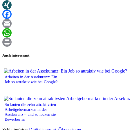
Twitter
XING
Facebook
Email
WhatsApp
Print
Auch interessant
Arbeiten in der Assekuranz: Ein
Job so attraktiv wie bei Google?
So lauten die zehn attraktivsten
Arbeitgebermarken in der
Assekuranz – und so locken sie
Bewerber an
Schlagwörter:
Digitalisierung
,
Ökosysteme