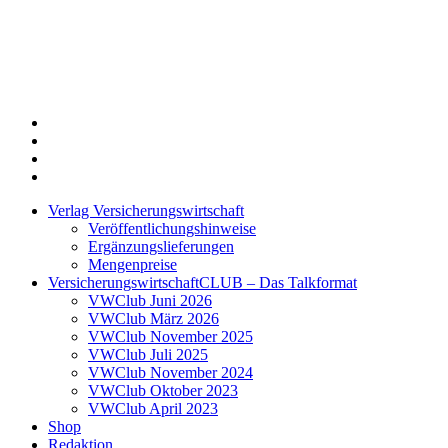
Twitter
Xing
LinkedIn
Login
Verlag Versicherungswirtschaft
Veröffentlichungshinweise
Ergänzungslieferungen
Mengenpreise
VersicherungswirtschaftCLUB – Das Talkformat
VWClub Juni 2026
VWClub März 2026
VWClub November 2025
VWClub Juli 2025
VWClub November 2024
VWClub Oktober 2023
VWClub April 2023
Shop
Redaktion