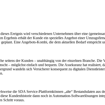
 dieses Ereignis wird verschiedenen Unternehmen über eine (gemeinsam
m Ergebnis erhält der Kunde ein spezielles Angebot einer Umzugsfirma,
ie geplant. Eine Angebots-Kombi, die dem aktuellen Bedarf entsprich
he seitens der Kunden – unabhängig von der einzelnen Branche. Die Ver
ünscht – möglichst einfach und bequem. Die Assekuranz hat realisiert, 
tergrund wandeln sich Versicherer konsequent zu digitalen Dienstleiste
en.
elsweise die SDA Service-Plattformkönnen „alte“ Bestandsdaten aus d
diese Kundenhistorie dann noch in Automation-Softwarelösungen integri
n Schritt voraus.