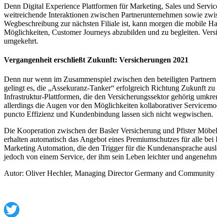
Denn Digital Experience Plattformen für Marketing, Sales und Servic
weitreichende Interaktionen zwischen Partnerunternehmen sowie zwi
Wegbeschreibung zur nächsten Filiale ist, kann morgen die mobile H
Möglichkeiten, Customer Journeys abzubilden und zu begleiten. Vers
umgekehrt.
Vergangenheit erschließt Zukunft: Versicherungen 2021
Denn nur wenn im Zusammenspiel zwischen den beteiligten Partnern d
gelingt es, die „Assekuranz-Tanker“ erfolgreich Richtung Zukunft zu 
Infrastruktur-Plattformen, die den Versicherungssektor gehörig umkr
allerdings die Augen vor den Möglichkeiten kollaborativer Servicemo
puncto Effizienz und Kundenbindung lassen sich nicht wegwischen.
Die Kooperation zwischen der Basler Versicherung und Pfister Möbel 
erhalten automatisch das Angebot eines Premiumschutzes für alle bei
Marketing Automation, die den Trigger für die Kundenansprache auslö
jedoch von einem Service, der ihm sein Leben leichter und angenehm
Autor: Oliver Hechler, Managing Director Germany and Community M