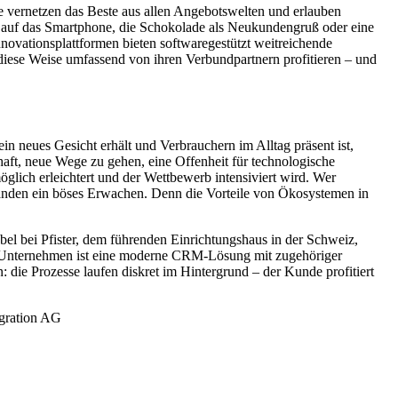
e vernetzen das Beste aus allen Angebotswelten und erlauben
 auf das Smartphone, die Schokolade als Neukundengruß oder eine
ovationsplattformen bieten softwaregestützt weitreichende
iese Weise umfassend von ihren Verbundpartnern profitieren – und
 neues Gesicht erhält und Verbrauchern im Alltag präsent ist,
haft, neue Wege zu gehen, eine Offenheit für technologische
glich erleichtert und der Wettbewerb intensiviert wird. Wer
ständen ein böses Erwachen. Denn die Vorteile von Ökosystemen in
el bei Pfister, dem führenden Einrichtungshaus in der Schweiz,
ide Unternehmen ist eine moderne CRM-Lösung mit zugehöriger
die Prozesse laufen diskret im Hintergrund – der Kunde profitiert
egration AG