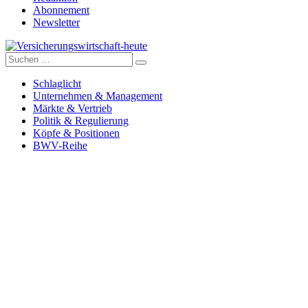
Abonnement
Newsletter
Suche
Versicherungswirtschaft-heute
nach:
Schlaglicht
Unternehmen & Management
Märkte & Vertrieb
Politik & Regulierung
Köpfe & Positionen
BWV-Reihe