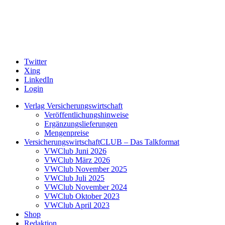
Twitter
Xing
LinkedIn
Login
Verlag Versicherungswirtschaft
Veröffentlichungshinweise
Ergänzungslieferungen
Mengenpreise
VersicherungswirtschaftCLUB – Das Talkformat
VWClub Juni 2026
VWClub März 2026
VWClub November 2025
VWClub Juli 2025
VWClub November 2024
VWClub Oktober 2023
VWClub April 2023
Shop
Redaktion