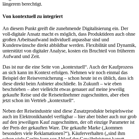
längerem berechtigt.
Von kontextuell zu integriert
An diesem Punkt greift die zunehmende Digitalisierung ein. Der
voll-digitale Ansatz macht es möglich, dass Produktideen auch ohne
großen Arbeitsaufwand individuell anpassbar sind und
Kundenwünsche direkt abbildbar werden. Flexibilität und Dynamik,
unterstützt von digitaler Analyse, kosten ein Bruchteil von früherem
Aufwand und Zeit.
Das ist nur die eine Seite von „kontextuell“. Auch der Kaufprozess
an sich kann im Kontext erfolgen. Nehmen wir noch einmal das
Beispiel der Reiseversicherung – schon heute ist es üblich, dass ich
diese direkt beim Anbieter abschließe. In Zukunft – wie eben
beschrieben – aber vielleicht etwas genauer auf meine jeweilig
gekaufte Reise und die Reiseteilnehmer zugeschnitten, aber eben
jetzt schon im Vertrieb „kontextuell“.
Neben der Reiseindustrie sind diese Zusatzprodukte beispielsweise
auch im Elektronikhandel verfügbar – hier aber bisher auch nur grob
auf den jeweiligen Kauf zugeschnitten, der oft einzige Parameter ist
der Preis der gekauften Ware. Die gekaufte Marke („kommen
besonders viele Reklamationen?“), Käuferverhalten („sind ihm
schon viele Geräte kurz vor Ablauf der Gewährleistung kaputt