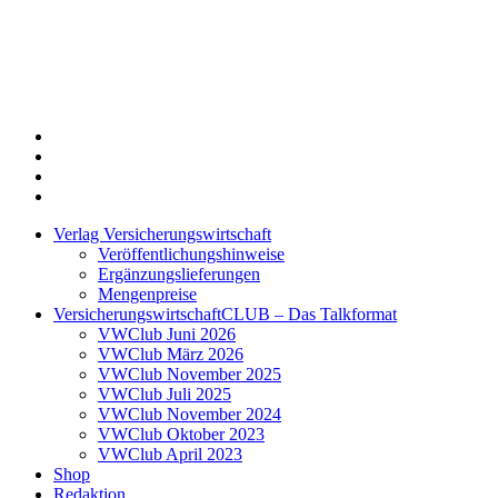
Twitter
Xing
LinkedIn
Login
Verlag Versicherungswirtschaft
Veröffentlichungshinweise
Ergänzungslieferungen
Mengenpreise
VersicherungswirtschaftCLUB – Das Talkformat
VWClub Juni 2026
VWClub März 2026
VWClub November 2025
VWClub Juli 2025
VWClub November 2024
VWClub Oktober 2023
VWClub April 2023
Shop
Redaktion