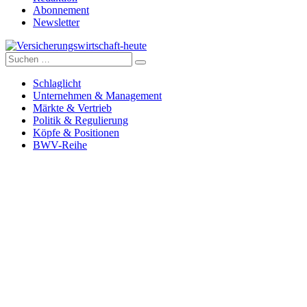
Abonnement
Newsletter
Suche
Versicherungswirtschaft-heute
nach:
Schlaglicht
Unternehmen & Management
Märkte & Vertrieb
Politik & Regulierung
Köpfe & Positionen
BWV-Reihe