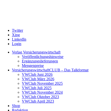
Twitter
Xing
LinkedIn
Login
Verlag Versicherungswirtschaft
Veröffentlichungshinweise
Ergänzungslieferungen
Mengenpreise
VersicherungswirtschaftCLUB – Das Talkformat
VWClub Juni 2026
VWClub März 2026
VWClub November 2025
VWClub Juli 2025
VWClub November 2024
VWClub Oktober 2023
VWClub April 2023
Shop
Redaktion