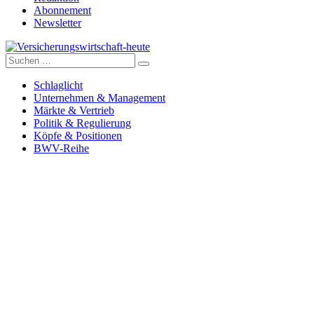
Abonnement
Newsletter
Suche
Versicherungswirtschaft-heute
nach:
Schlaglicht
Unternehmen & Management
Märkte & Vertrieb
Politik & Regulierung
Köpfe & Positionen
BWV-Reihe