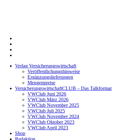
Twitter
Xing
LinkedIn
Login
Verlag Versicherungswirtschaft
Veröffentlichungshinweise
Ergänzungslieferungen
Mengenpreise
VersicherungswirtschaftCLUB – Das Talkformat
VWClub Juni 2026
VWClub März 2026
VWClub November 2025
VWClub Juli 2025
VWClub November 2024
VWClub Oktober 2023
VWClub April 2023
Shop
Redaktion