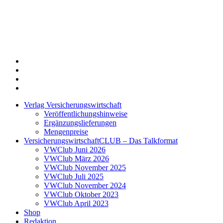
Twitter
Xing
LinkedIn
Login
Verlag Versicherungswirtschaft
Veröffentlichungshinweise
Ergänzungslieferungen
Mengenpreise
VersicherungswirtschaftCLUB – Das Talkformat
VWClub Juni 2026
VWClub März 2026
VWClub November 2025
VWClub Juli 2025
VWClub November 2024
VWClub Oktober 2023
VWClub April 2023
Shop
Redaktion