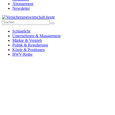
Abonnement
Newsletter
Suche
Versicherungswirtschaft-heute
nach:
Schlaglicht
Unternehmen & Management
Märkte & Vertrieb
Politik & Regulierung
Köpfe & Positionen
BWV-Reihe