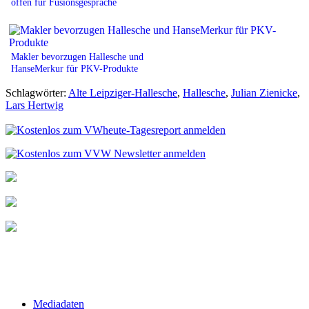
offen für Fusionsgespräche
Makler bevorzugen Hallesche und
HanseMerkur für PKV-Produkte
Schlagwörter:
Alte Leipziger-Hallesche
,
Hallesche
,
Julian Zienicke
,
Lars Hertwig
Mediadaten