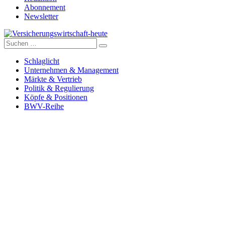
Abonnement
Newsletter
Suche
Versicherungswirtschaft-heute
nach:
Schlaglicht
Unternehmen & Management
Märkte & Vertrieb
Politik & Regulierung
Köpfe & Positionen
BWV-Reihe