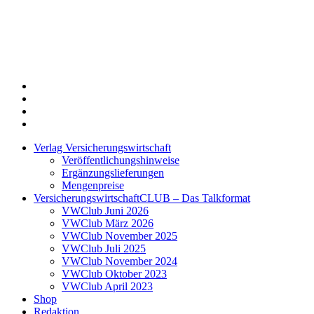
Twitter
Xing
LinkedIn
Login
Verlag Versicherungswirtschaft
Veröffentlichungshinweise
Ergänzungslieferungen
Mengenpreise
VersicherungswirtschaftCLUB – Das Talkformat
VWClub Juni 2026
VWClub März 2026
VWClub November 2025
VWClub Juli 2025
VWClub November 2024
VWClub Oktober 2023
VWClub April 2023
Shop
Redaktion