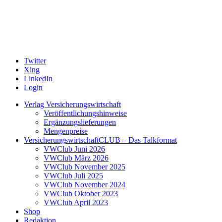
Twitter
Xing
LinkedIn
Login
Verlag Versicherungswirtschaft
Veröffentlichungshinweise
Ergänzungslieferungen
Mengenpreise
VersicherungswirtschaftCLUB – Das Talkformat
VWClub Juni 2026
VWClub März 2026
VWClub November 2025
VWClub Juli 2025
VWClub November 2024
VWClub Oktober 2023
VWClub April 2023
Shop
Redaktion